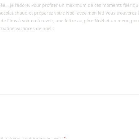
ée… je l’adore. Pour profiter un maximum de ces moments féériques à
olat chaud et préparez votre Noël avec mon kit! Vous trouverez à l’
 de films à voir ou à revoir, une lettre au père Noël et un menu pou
routine vacances de noël :
ligatoires sont indiqués avec
*