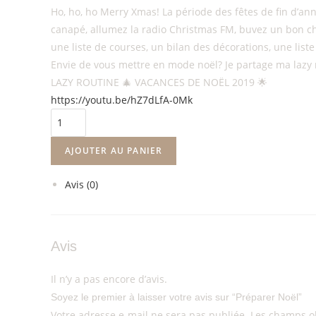
Ho, ho, ho Merry Xmas! La période des fêtes de fin d’ann
canapé, allumez la radio Christmas FM, buvez un bon choc
une liste de courses, un bilan des décorations, une liste
Envie de vous mettre en mode noël? Je partage ma lazy 
LAZY ROUTINE 🎄 VACANCES DE NOËL 2019 🌟
https://youtu.be/hZ7dLfA-0Mk
AJOUTER AU PANIER
Avis (0)
Avis
Il n’y a pas encore d’avis.
Soyez le premier à laisser votre avis sur “Préparer Noël”
Votre adresse e-mail ne sera pas publiée.
Les champs ob