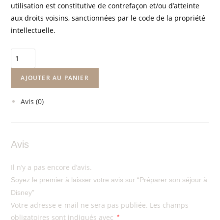
utilisation est constitutive de contrefaçon et/ou d’atteinte
aux droits voisins, sanctionnées par le code de la propriété
intellectuelle.
AJOUTER AU PANIER
Avis (0)
Avis
Il n’y a pas encore d’avis.
Soyez le premier à laisser votre avis sur “Préparer son séjour à
Disney”
Votre adresse e-mail ne sera pas publiée.
Les champs
obligatoires sont indiqués avec
*