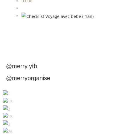
0.00
€
@merry.ytb
@merryorganise