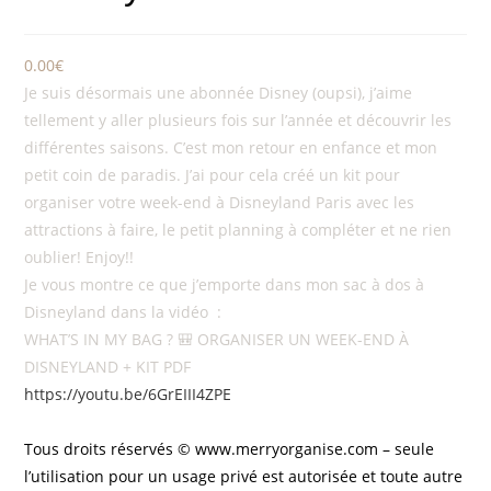
0.00
€
Je suis désormais une abonnée Disney (oupsi), j’aime
tellement y aller plusieurs fois sur l’année et découvrir les
différentes saisons. C’est mon retour en enfance et mon
petit coin de paradis. J’ai pour cela créé un kit pour
organiser votre week-end à Disneyland Paris avec les
attractions à faire, le petit planning à compléter et ne rien
oublier! Enjoy!!
Je vous montre ce que j’emporte dans mon sac à dos à
Disneyland dans la vidéo :
WHAT’S IN MY BAG ? 🎒 ORGANISER UN WEEK-END À
DISNEYLAND + KIT PDF
https://youtu.be/6GrEIII4ZPE
Tous droits réservés ©
www.merryorganise.com –
seule
l’utilisation pour un usage privé est autorisée et toute autre