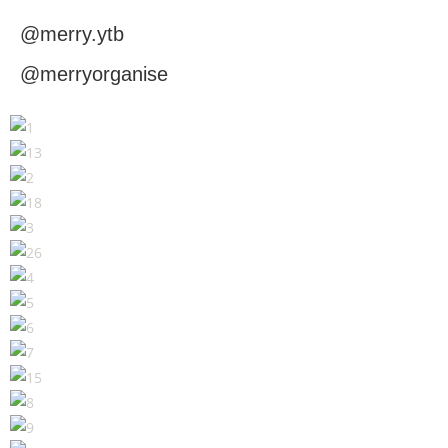
@merry.ytb
@merryorganise