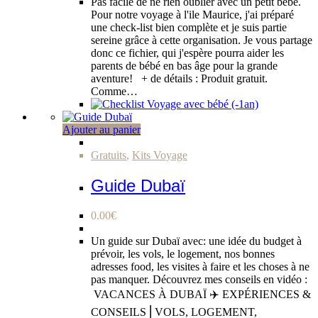
Pas facile de ne rien oublier avec un petit bébé.
Pour notre voyage à l'ile Maurice, j'ai préparé
une check-list bien complète et je suis partie
sereine grâce à cette organisation. Je vous partage
donc ce fichier, qui j'espère pourra aider les
parents de bébé en bas âge pour la grande
aventure! + de détails : Produit gratuit.
Comme…
Ajouter au panier
Gratuits
,
Kits Voyage
Guide Dubaï
0.00
€
Un guide sur Dubaï avec: une idée du budget à
prévoir, les vols, le logement, nos bonnes
adresses food, les visites à faire et les choses à ne
pas manquer. Découvrez mes conseils en vidéo :
VACANCES À DUBAÏ ✈️ EXPÉRIENCES &
CONSEILS ⎜VOLS, LOGEMENT,