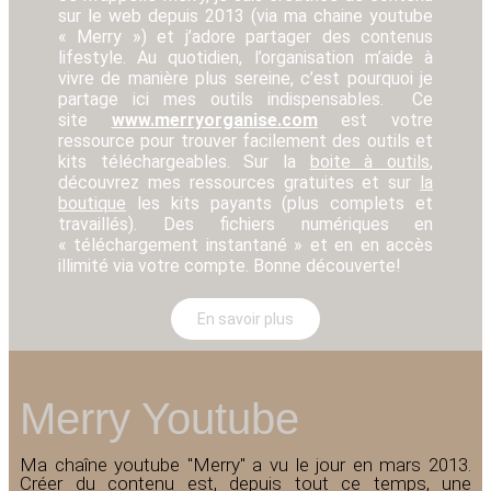
sur le web depuis 2013 (via ma chaine youtube
« Merry ») et j’adore partager des contenus
lifestyle. Au quotidien, l’organisation m’aide à
vivre de manière plus sereine, c’est pourquoi je
partage ici mes outils indispensables. C
e
site
www.merryorganise.com
est votre
ressource pour trouver facilement des outils et
kits téléchargeables. Sur la
boite à outils
,
découvrez mes ressources gratuites et sur
la
boutique
les kits payants (plus complets et
travaillés). Des fichiers numériques en
« téléchargement instantané » et en en accès
illimité via votre compte. Bonne découverte!
En savoir plus
Merry Youtube
Ma chaîne youtube "Merry" a vu le jour en mars 2013.
Créer du contenu est, depuis tout ce temps, une