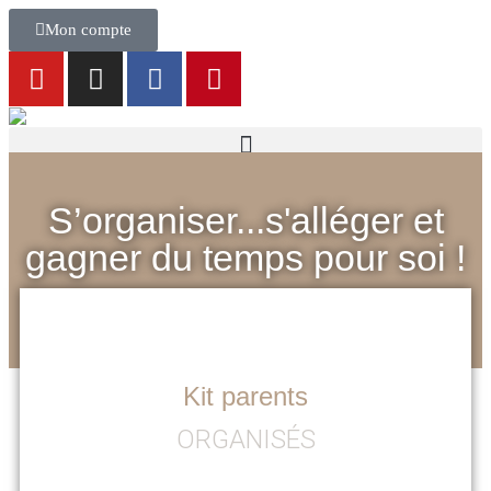
Mon compte
S’organiser...s'alléger et
gagner du temps pour soi !
Kit parents
ORGANISÉS