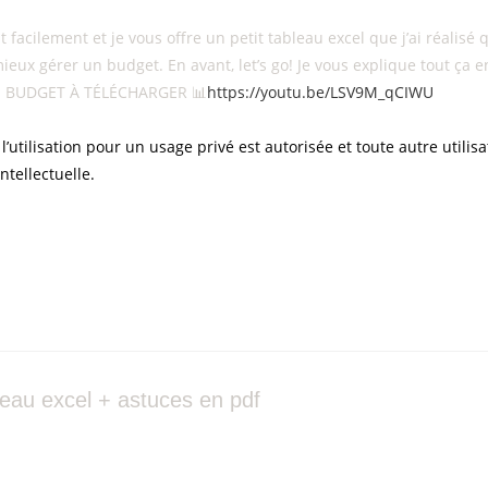
 facilement et je vous offre un petit tableau excel que j’ai réalis
eux gérer un budget. En avant, let’s go! Je vous explique tout ça en
 BUDGET À TÉLÉCHARGER 📊
https://youtu.be/LSV9M_qCIWU
 l’utilisation pour un usage privé est autorisée et toute autre utilis
intellectuelle.
eau excel + astuces en pdf