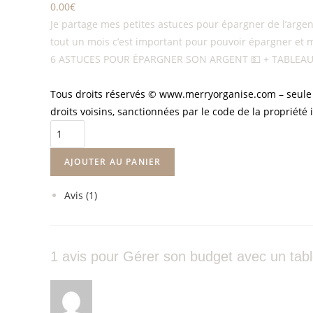
0.00
€
Je partage mes petites astuces pour épargner de l’argent
tout un mois c’est important pour pouvoir épargner et mi
6 ASTUCES POUR ÉPARGNER SON ARGENT 💵 + TABLEAU
Tous droits réservés ©
www.merryorganise.com –
seule
droits voisins, sanctionnées par le code de la propriété 
AJOUTER AU PANIER
Avis (1)
1 avis pour
Gérer son budget avec un tabl