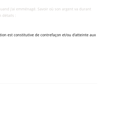
é quand j’ai emménagé. Savoir où son argent va durant
 détails :
ation est constitutive de contrefaçon et/ou d’atteinte aux