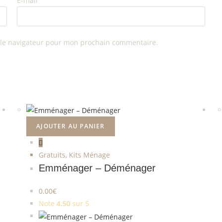
E-mail
 le navigateur pour mon prochain commentaire.
AJOUTER AU PANIER
Gratuits
,
Kits Ménage
Emménager – Déménager
0.00
€
Note
4.50
sur 5