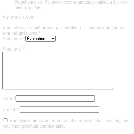
Franchement je l’ai pas encore commander mais il a lair trop
bien trop hâte!
Ajouter un Avis
Votre adresse e-mail ne sera pas publiée.
Les champs obligatoires
sont indiqués avec
*
Votre note
*
Votre avis
*
Nom
*
E-mail
*
Enregistrer mon nom, mon e-mail et mon site dans le navigateur
pour mon prochain commentaire.