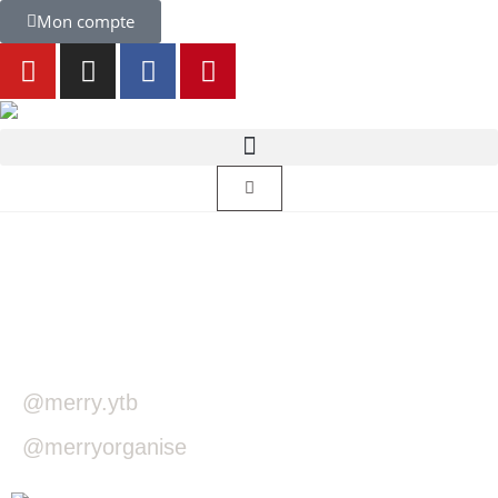
Mon compte
@merry.ytb
@merryorganise