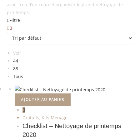
avoir trop d’un coup et organiser le grand nettoyage de
printemps.
Filtre
Voir :
44
88
Tous
AJOUTER AU PANIER
Gratuits
,
Kits Ménage
Checklist – Nettoyage de printemps
2020