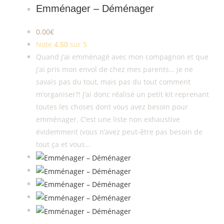
Emménager – Déménager
0.00
€
Note
4.50
sur 5
Quand j’ai emménagé avec mon compagnon et que
j’ai pris mon envol de chez mes parents… je ne
savais pas du tout, mais pas du tout comment
m’organiser?! J’ai donc réalisé un petit kit reprenant
toutes les choses dont vous avez besoin pour
emménager. C’est une liste non exhaustive
évidemment (vous n’avez peut-être pas besoin de
tout ça et vous…