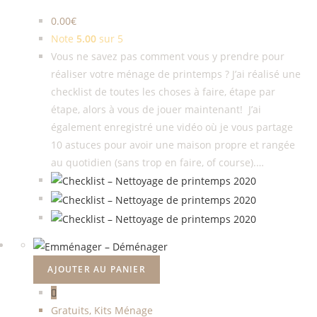
0.00
€
Note
5.00
sur 5
Vous ne savez pas comment vous y prendre pour
réaliser votre ménage de printemps ? J’ai réalisé une
checklist de toutes les choses à faire, étape par
étape, alors à vous de jouer maintenant! J’ai
également enregistré une vidéo où je vous partage
10 astuces pour avoir une maison propre et rangée
au quotidien (sans trop en faire, of course).…
AJOUTER AU PANIER
Gratuits
,
Kits Ménage